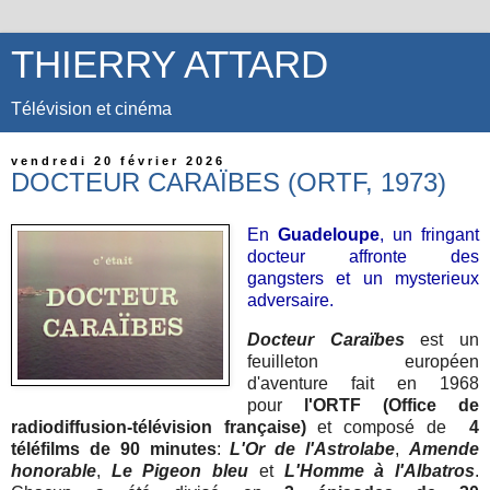
THIERRY ATTARD
Télévision et cinéma
vendredi 20 février 2026
DOCTEUR CARAÏBES (ORTF, 1973)
En
Guadeloupe
, un fringant
docteur affronte des
gangsters et un mysterieux
adversaire.
Docteur Caraïbes
est un
feuilleton européen
d'aventure
fait en
1968
pour
l'ORTF (Office de
radiodiffusion-télévision française)
et composé de
4
téléfilms de 90 minutes
:
L'Or de l'Astrolabe
,
Amende
honorable
,
Le Pigeon bleu
et
L'Homme à l'Albatros
.