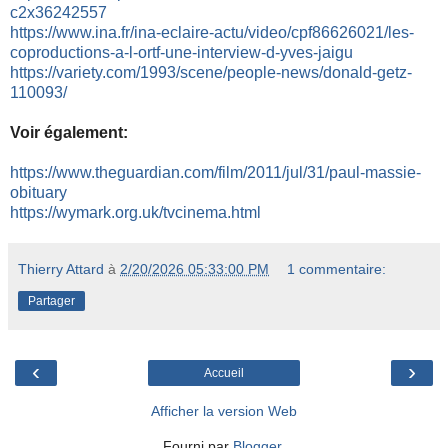
c2x36242557
https://www.ina.fr/ina-eclaire-actu/video/cpf86626021/les-
coproductions-a-l-ortf-une-interview-d-yves-jaigu
https://variety.com/1993/scene/people-news/donald-getz-
110093/
Voir également:
https://www.theguardian.com/film/2011/jul/31/paul-massie-
obituary
https://wymark.org.uk/tvcinema.html
Thierry Attard
à
2/20/2026 05:33:00 PM
1 commentaire:
Partager
‹
›
Accueil
Afficher la version Web
Fourni par
Blogger
.