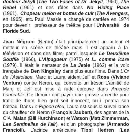
docteur Jekyll
(
The Two Faces of Dr. Jekyll
, 1960),
The
Rebel
(1961) et des rôles dans
No Hiding Place
(1961),
Chapeau melon et bottes de cuir
(
The Avengers
,
en 1965), etc. Paul Massie a changé de carrière en 1974
pour devenir professeur de théâtre pour l'
Université de
Floride Sud
.
Jean Négroni
(Neron) était principalement un acteur et
metteur en scène de théâtre mais il est apparu à la
télévision et dans des films, parmi lesquels
Le Deuxième
Souffle
(1966),
L'Alpagueur
(1975) et
I... comme Icare
(1979). Il était le narrateur de
La Jetée
(1962) et la voix
française de
Ben Kingsley
dans plusieurs films. Dans
L'Or
de l'Astrolabe
, Marc et Laura aident Jeff et
Rosa
(
Viviane
Ventura
) contre Neron, qui convoite un trésor. L'amitié de
Marc et Jeff est mise à rude épreuve dans
Amende
honorable
. Ce dernier doit payer une grosse amende pour
trafic de rhum, bien qu'il soit innocent, ou il perdra son
bateau. Dans
Le Pigeon bleu
,
Laura est sous la surveillance
du chauffeur de Neron (
François Jaubert
), des agents de la
CIA
Malan
(
Bill Hutchinson
) et
Watson
(
Matt Zimmerman
,
Les Sentinelles de l'air
), et d'un photographe (
Armando
Francioli
). L'actrice américaine
Tippi Hedren
(
Les