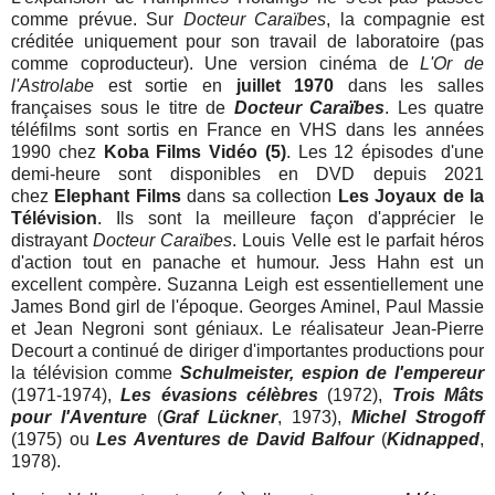
comme prévue. Sur
Docteur Caraïbes
, la compagnie est
créditée uniquement pour son travail de laboratoire (pas
comme coproducteur). Une version cinéma de
L'Or de
l'Astrolabe
est sortie en
juillet 1970
dans les salles
françaises sous le titre de
Docteur Caraïbes
. Les quatre
téléfilms sont sortis en France en VHS dans les années
1990 chez
Koba Films Vidéo (5)
. Les 12 épisodes d'une
demi-heure sont disponibles en DVD depuis 2021
chez
Elephant Films
dans sa collection
Les Joyaux de la
Télévision
. Ils sont la meilleure façon d'apprécier le
distrayant
Docteur Caraïbes
. Louis Velle est le parfait héros
d'action tout en panache et humour. Jess Hahn est un
excellent compère. Suzanna Leigh est essentiellement une
James Bond girl de l'époque. Georges Aminel, Paul Massie
et Jean Negroni sont géniaux. Le réalisateur Jean-Pierre
Decourt a continué de diriger d'importantes productions pour
la télévision comme
Schulmeister, espion de l'empereur
(1971-1974),
Les évasions célèbres
(1972),
Trois Mâts
pour l'Aventure
(
Graf Lückner
, 1973),
Michel Strogoff
(1975) ou
Les Aventures de David Balfour
(
Kidnapped
,
1978).