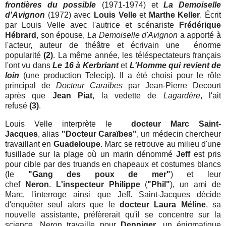
frontières du possible
(1971-1974) et
La Demoiselle
d'Avignon
(1972) avec
Louis Velle
et
Marthe Keller
. Écrit
par Louis Velle avec l'autrice et scénariste
Frédérique
Hébrard
, son épouse,
La Demoiselle d'Avignon
a apporté à
l'acteur, auteur de théâtre et écrivain une énorme
popularité
(2)
. La même année, les téléspectateurs français
l'ont vu dans
Le 16 à Kerbriant
et
L'Homme qui revient de
loin
(une production Telecip). Il a été choisi pour le rôle
principal de
Docteur Caraïbes
par Jean-Pierre Decourt
après que
Jean Piat
, la vedette de
Lagardère
, l'ait
refusé
(3)
.
Louis Velle interprète le
docteur Marc Saint-
Jacques
,
alias
"Docteur Caraïbes"
, un médecin chercheur
travaillant en
Guadeloupe
.
Marc se retrouve au milieu d'une
fusillade sur la plage où un marin dénommé
Jeff
est pris
pour cible par des truands en chapeaux et costumes blancs
(le
"Gang des poux de mer"
) et leur
chef
Neron
.
L'inspecteur Philippe
(
"Phil"
), un ami de
Marc, l'interroge ainsi que Jeff. Saint-Jacques
décide
d'enquêter seul alors que le
docteur Laura Méline
, sa
nouvelle assistante, préfèrerait qu'il se concentre sur la
science. Neron travaille pour
Denniger
, un énigmatique