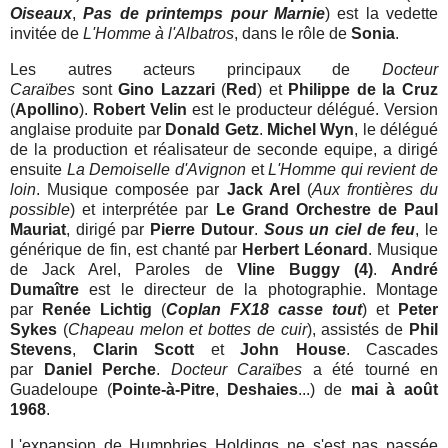
Oiseaux
,
Pas de printemps pour
Marnie
) est la vedette
invitée de
L'Homme à l'Albatros
, dans le rôle de
Sonia
.
Les autres acteurs principaux de
Docteur
Caraïbes
sont
Gino Lazzari
(
Red
) et
Philippe de la Cruz
(
Apollino
).
Robert Velin
est le producteur délégué. Version
anglaise produite par
Donald Getz
.
Michel Wyn
, le délégué
de la production et réalisateur de seconde equipe, a dirigé
ensuite
La Demoiselle d'Avignon
et
L'Homme qui revient de
loin
. Musique composée par
Jack Arel
(
Aux frontières du
possible
) et interprétée par
Le Grand Orchestre de Paul
Mauriat
, dirigé par
Pierre Dutour
.
Sous un ciel de feu
, le
générique de fin, est chanté par
Herbert Léonard
. Musique
de Jack Arel, Paroles de
Vline Buggy
(4)
.
André
Dumaître
est le directeur de la photographie. Montage
par
Renée Lichtig
(
Coplan FX18 casse tout
) et
Peter
Sykes
(
Chapeau melon et bottes de cuir
), assistés de
Phil
Stevens
,
Clarin Scott
et
John House
. Cascades
par
Daniel Perche
.
Docteur Caraïbes
a été tourné en
Guadeloupe (
Pointe-à-Pitre
,
Deshaies
...) de
mai à août
1968
.
L'expansion de Humphries Holdings ne s'est pas passée