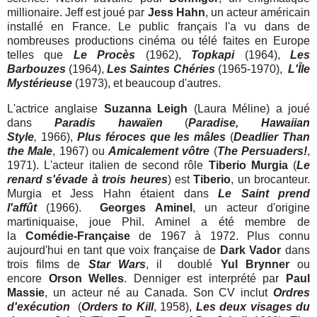
millionaire. Jeff est joué par
Jess Hahn
, un acteur américain
installé en France. Le public français l'a vu dans de
nombreuses productions cinéma ou télé faites en Europe
telles que
Le Procès
(1962),
Topkapi
(1964),
Les
Barbouzes
(1964),
Les Saintes Chéries
(1965-1970),
L'Île
Mystérieuse
(1973), et beaucoup d'autres.
L'actrice anglaise
Suzanna Leigh
(Laura Méline) a joué
dans
Paradis hawaïen
(
Paradise
, Hawaiian
Style
,
1966),
Plus féroces que les mâles
(
Deadlier Than
the Male
, 1967) ou
Amicalement vôtre
(
The Persuaders!
,
1971). L'acteur italien de second rôle
Tiberio Murgia
(
Le
renard s'évade à trois heures
) est
Tiberio
, un brocanteur.
Murgia et Jess Hahn étaient dans
Le Saint prend
l'affût
(1966).
Georges Aminel
, un acteur d'origine
martiniquaise, joue Phil. Aminel a été membre de
la
Comédie-Française
de 1967 à 1972. Plus connu
aujourd'hui en tant que voix française de
Dark Vador
dans
trois films de
Star Wars
, il doublé
Yul Brynner
ou
encore
Orson Welles
. Denniger est interprété par
Paul
Massie
, un acteur né au Canada. Son CV inclut
Ordres
d'exécution
(
Orders to Kill
, 1958),
Les deux visages du