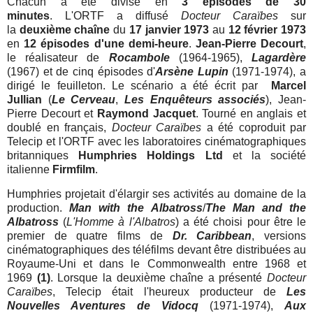
Chacun a été divisé en
3 épisodes de 30
minutes
.
L'ORTF
a diffusé
Docteur Caraïbes
sur
la
deuxième chaîne
du
17 janvier 1973
au
12 février 1973
en
12 épisodes d'une demi-heure
.
Jean-Pierre Decourt
,
le réalisateur de
Rocambole
(1964-1965),
Lagardère
(1967) et de cinq épisodes d'
Arsène Lupin
(1971-1974), a
dirigé le feuilleton. Le
scénario a été écrit par
Marcel
Jullian
(
Le Cerveau
,
Les Enquêteurs associés
), Jean-
Pierre Decourt et
Raymond Jacquet
.
Tourné en anglais et
doublé en français,
Docteur Caraïbes
a été coproduit par
Telecip et l'ORTF avec les laboratoires cinématographiques
britanniques
Humphries Holdings
Ltd
et la société
italienne
Firmfilm
.
Humphries projetait d'élargir ses activités au domaine de la
production.
Man with the Albatross
/
The Man and the
Albatross
(
L'Homme à l'Albatros
) a été choisi pour être le
premier de quatre films de
Dr. Caribbean
, versions
cinématographiques des téléfilms devant être distribuées au
Royaume-Uni et dans le Commonwealth entre 1968 et
1969
(1)
. Lorsque la deuxième chaîne a présenté
Docteur
Caraïbes
, Telecip était l'heureux producteur de
Les
Nouvelles Aventures de Vidocq
(1971-1974),
Aux