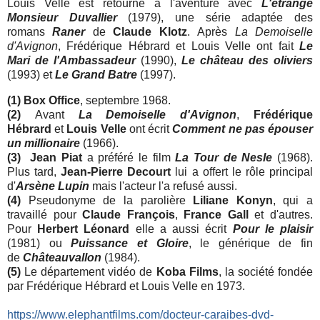
Louis Velle est retourné à l'aventure avec
L'étrange
Monsieur Duvallier
(1979), une série adaptée des
romans
Raner
de
Claude Klotz
. Après
La Demoiselle
d'Avignon
, Frédérique Hébrard et Louis Velle ont fait
Le
Mari de l'Ambassadeur
(1990),
Le château des oliviers
(1993) et
Le Grand Batre
(1997).
(1) Box Office
, septembre 1968.
(2)
Avant
La Demoiselle d'Avignon
,
Frédérique
Hébrard
et
Louis Velle
ont écrit
Comment ne pas épouser
un millionaire
(1966).
(3)
Jean Piat
a préféré le film
La Tour de Nesle
(1968).
Plus tard,
Jean-Pierre Decourt
lui a offert le rôle principal
d'
Arsène Lupin
mais l'acteur l'a refusé aussi.
(4)
Pseudonyme de la parolière
Liliane Konyn
, qui a
travaillé pour
Claude François
,
France Gall
et d'autres.
Pour
Herbert Léonard
elle a aussi écrit
Pour le plaisir
(1981) ou
Puissance et Gloire
, le générique de fin
de
Châteauvallon
(1984).
(5)
Le département vidéo de
Koba Films
, la société fondée
par Frédérique Hébrard et Louis Velle en 1973.
https://www.elephantfilms.com/docteur-caraibes-dvd-